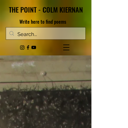
THE POINT - COLM KIERNAN
Write here to find poems