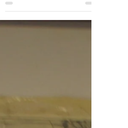
Exit - 180x120cm - paper pencil - 2014 / "Вихід"
– 180x120см – папір, олівець – 2014 worker ants
who crossed over to understandings of...