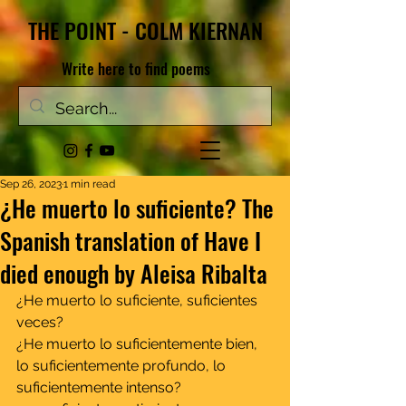
THE POINT - COLM KIERNAN
Write here to find poems
Sep 26, 2023
1 min read
¿He muerto lo suficiente? The
Spanish translation of Have I
died enough by Aleisa Ribalta
¿He muerto lo suficiente, suficientes 
veces?
¿He muerto lo suficientemente bien, 
lo suficientemente profundo, lo 
suficientemente intenso?