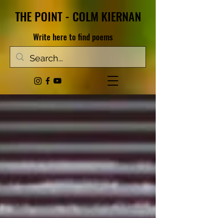
THE POINT - COLM KIERNAN
Write here to find poems