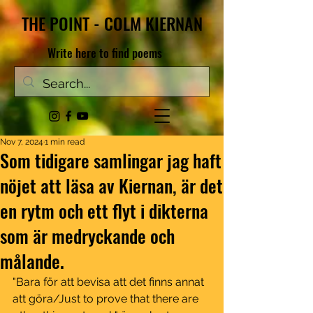
THE POINT - COLM KIERNAN
Write here to find poems
Nov 7, 2024
1 min read
Som tidigare samlingar jag haft
nöjet att läsa av Kiernan, är det
en rytm och ett flyt i dikterna
som är medryckande och
målande.
"Bara för att bevisa att det finns annat 
att göra/Just to prove that there are 